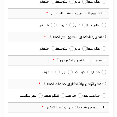
عالي جدا
عالي
متوسط
متدني
6- الظهور الإعلامي للجمعية في المجتمع :
عالي جدا
عالي
متوسط
متدني
7- مدى رغبتكم في التطوع لدى الجمعية :
عالي جدا
عالي
متوسط
متدني
8- مدى وصول التقارير لكم دورياً :
ممتاز
جيد جدا
جيد
ضعيف
9 - مدى الإبداع والابتكار في خدمات الجمعية :
مناسب جدا
مناسب
يحتاج تحسين
غير مناسب
10 - مدى سرعة الإجابة على إستفساراتكم :